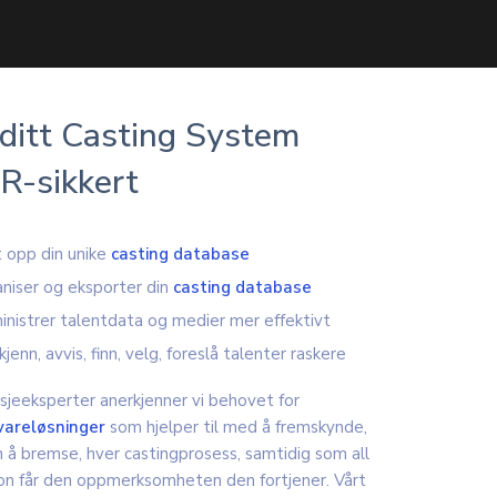
 ditt Casting System
-sikkert
 opp din unike
casting database
niser og eksporter din
casting database
nistrer talentdata og medier mer effektivt
jenn, avvis, finn, velg, foreslå talenter raskere
jeeksperter anerkjenner vi behovet for
areløsninger
som hjelper til med å fremskynde,
n å bremse, hver castingprosess, samtidig som all
on får den oppmerksomheten den fortjener. Vårt