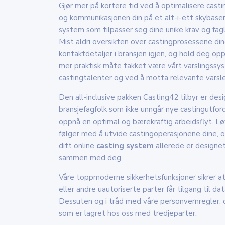
Gjør mer på kortere tid ved å optimalisere cast
og kommunikasjonen din på et alt-i-ett skybaser
system som tilpasser seg dine unike krav og fagl
Mist aldri oversikten over castingprosessene din
kontaktdetaljer i bransjen igjen, og hold deg op
mer praktisk måte takket være vårt varslingssy
castingtalenter og ved å motta relevante varsle
Den all-inclusive pakken Casting42 tilbyr er desi
bransjefagfolk som ikke unngår nye castingutfor
oppnå en optimal og bærekraftig arbeidsflyt. L
følger med å utvide castingoperasjonene dine, og h
ditt online
casting system
allerede er designet
sammen med deg.
Våre toppmoderne sikkerhetsfunksjoner sikrer at
eller andre uautoriserte parter får tilgang til da
Dessuten og i tråd med våre personvernregler, 
som er lagret hos oss med tredjeparter.