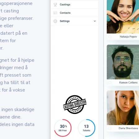
ingoperasjonene
t casting
ige preferanser.
e eller
pdatert på en
stem for
r.
gnet for å hjelpe
dringer med å
øft presset som
a tillit til at
 for å vokse
 ingen skadelige
taene dine.
deles ingen data