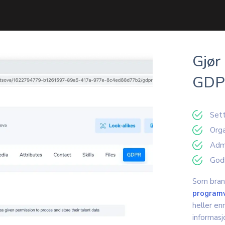
Gjør
GDPR
Sett
Orga
Admi
Godk
Som brans
programv
heller en
informasj