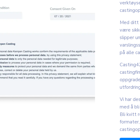
verktøyse
castingop
Med ditt 
være sikk
slipper 
varslings
på alle c
Casting4
castingfi
oppgrader
utfordrin
Vi har de
med å bli
Bli kvit
formater,
castingop