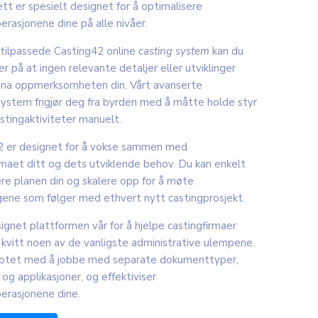
tt er spesielt designet for å optimalisere
erasjonene dine på alle nivåer.
tilpassede Casting42 online
casting system
kan du
er på at ingen relevante detaljer eller utviklinger
unna oppmerksomheten din. Vårt avanserte
system frigjør deg fra byrden med å måtte holde styr
astingaktiviteter manuelt.
2 er designet for å vokse sammen med
rmaet ditt og dets utviklende behov. Du kan enkelt
e planen din og skalere opp for å møte
gene som følger med ethvert nytt castingprosjekt.
signet plattformen vår for å hjelpe castingfirmaer
 kvitt noen av de vanligste administrative ulempene.
t rotet med å jobbe med separate dokumenttyper,
 og applikasjoner, og effektiviser
erasjonene dine.