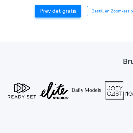
Prøv det gratis
Bestill en Zoom-sesj
Br