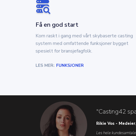
Få en god start
Kom raskt i gang med vårt skybaserte casting
system med omfattende funksjoner bygget
spesielt for bransjefagfolk.
LES MER:
FUNKSJONER
"Casting42 spar
Rikie Vos - Medeier
Les hele kundesamtal