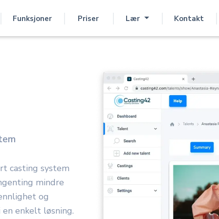
Funksjoner
Priser
Lær
Kontakt
stem
ert casting system
ingenting mindre
ennlighet og
 en enkelt løsning.