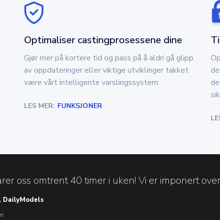
Optimaliser castingprosessene dine
Ti
Gjør mer på kortere tid og pass på å aldri gå glipp
Op
av oppdateringer eller viktige utviklinger takket
de
være vårt intelligente varslingssystem.
de
sik
LES MER:
FUNKSJONER
LE
er oss omtrent 40 timer i uken! Vi er imponert over
, DailyModels
en