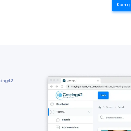
Kom i 
ting42