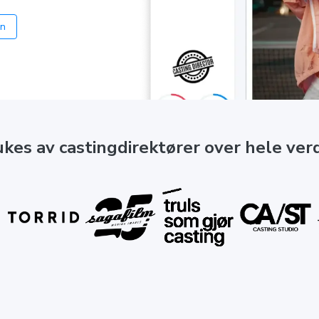
on
ukes av castingdirektører over hele ver