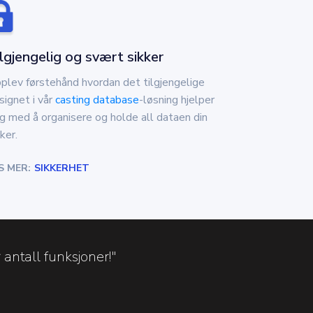
lgjengelig og svært sikker
plev førstehånd hvordan det tilgjengelige
signet i vår
casting database
-løsning hjelper
g med å organisere og holde all dataen din
ker.
S MER:
SIKKERHET
 antall funksjoner!"