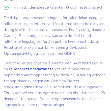
Finn raskt den ideelle talenten til ditt neste prosjekt
De riktige programvareløsningene for talenthåndtering gjør
rollebesetningen enklere ved å automatisere arbeidsflyten
din og støtte dine kreative prosesser. For å virkelig tilpasse
Casting42 til bransjen, har vi samarbeidet tett med
rollebesettingsfagfolk for å finjustere hver eneste detalj.
Resultatet er skalerbar, brukervennlig, skybasert,
tilpasningsdyktig og i samsvar med GDPR!
Casting42 er designet for å avlaste deg. Administrasjon av
en
rollebesettingsdatabase
kan kreve mye tid og
oppmerksomhet: oppdatering av detaljer, bilder og videoer
tar opp timer av dagen din. Casting42 letter
arbeidsmengden din ved å automatisere disse oppgavene.
For eksempel ved å integrere nettsiden din i databasen. På
denne måten kan du fokusere oppmerksomheten din på å
lage spektakulære rollebesetninger.