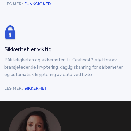
LES MER:
FUNKSJONER
Sikkerhet er viktig
Påliteligheten og sikkerheten til Casting42 støttes av
bransjeledende kryptering, daglig skanning for sårbarheter
og automatisk kryptering av data ved hvile.
LES MER:
SIKKERHET