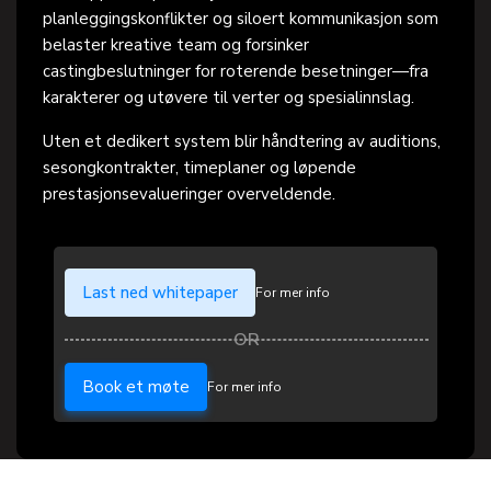
planleggingskonflikter og siloert kommunikasjon som
belaster kreative team og forsinker
castingbeslutninger for roterende besetninger—fra
karakterer og utøvere til verter og spesialinnslag.
Uten et dedikert system blir håndtering av auditions,
sesongkontrakter, timeplaner og løpende
prestasjonsevalueringer overveldende.
Last ned whitepaper
For mer info
Book et møte
For mer info