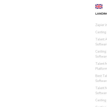
LANDIN
Zapier i
Casting
Talent 
Softwar
Casting
Softwar
Talent 
Platfor
Best Ta
Softwar
Talent 
Softwar
Casting