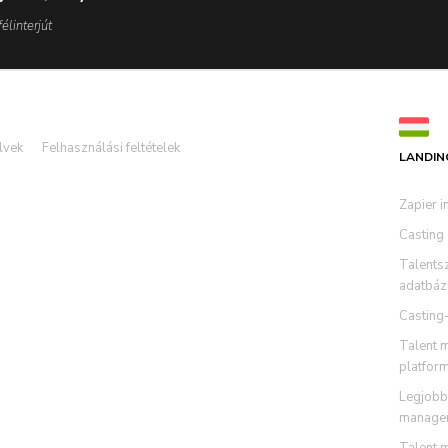
élinterjút
lvek
Felhasználási feltételek
LANDIN
Zapier i
Casting
Talents
adatbázi
Casting
Talent 
platfor
Legjobb 
managem