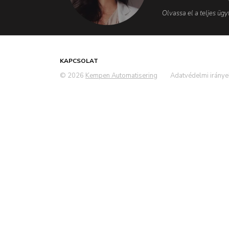
Olvassa el a teljes ügyf
KAPCSOLAT
© 2026
Kempen Automatisering
Adatvédelmi iránye