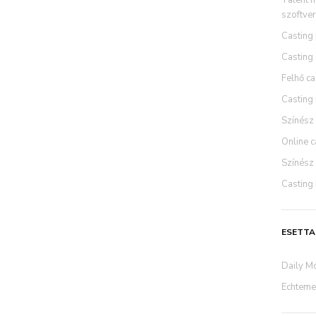
Talent 
szoftve
Casting
Casting 
Felhő ca
Casting
Színész 
Online c
Színész
Casting 
ESETT
Daily Mo
Echtemen