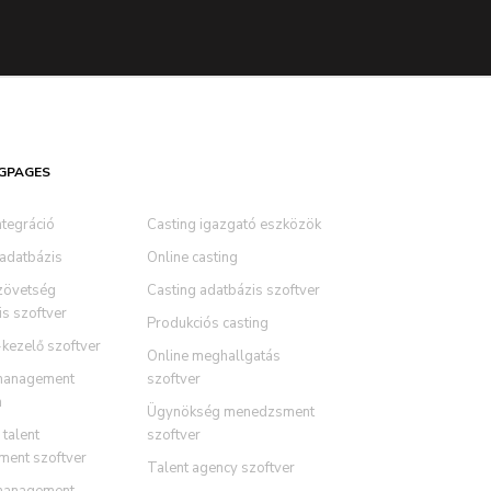
GPAGES
ntegráció
Casting igazgató eszközök
 adatbázis
Online casting
zövetség
Casting adatbázis szoftver
s szoftver
Produkciós casting
-kezelő szoftver
Online meghallgatás
management
szoftver
m
Ügynökség menedzsment
talent
szoftver
ent szoftver
Talent agency szoftver