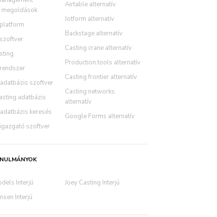
management
Airtable alternatív
r megoldások
Jotform alternatív
 platform
Backstage alternatív
szoftver
Casting crane alternatív
sting
Production.tools alternatív
 rendszer
Casting frontier alternatív
adatbázis szoftver
Casting networks
asting adatbázis
alternatív
 adatbázis keresés
Google Forms alternatív
igazgató szoftver
ANULMÁNYOK
dels Interjú
Joey Casting Interjú
sen Interjú