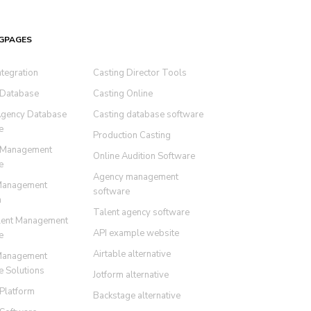
GPAGES
ntegration
Casting Director Tools
 Database
Casting Online
Agency Database
Casting database software
e
Production Casting
 Management
Online Audition Software
e
Agency management
Management
software
m
Talent agency software
lent Management
API example website
e
Airtable alternative
Management
e Solutions
Jotform alternative
 Platform
Backstage alternative