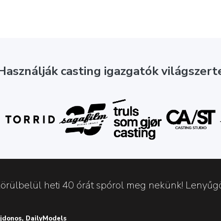
Használják casting igazgatók világszert
örülbelül heti 40 órát spórol meg nekünk! Lenyűgö
ajdonos, DailyModels