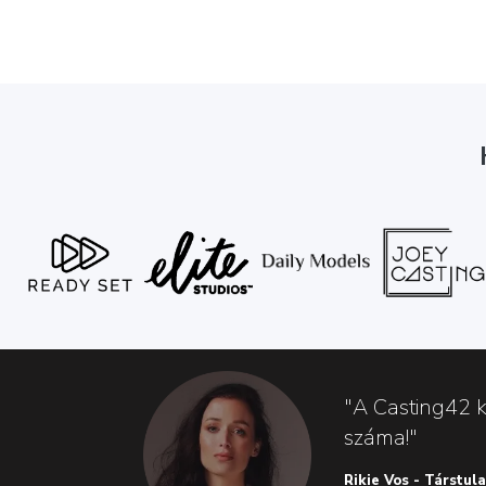
"A Casting42 k
száma!"
Rikie Vos - Társtul