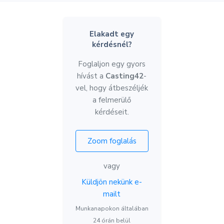
Elakadt egy
kérdésnél?
Foglaljon egy gyors
hívást a
Casting42
-
vel, hogy átbeszéljék
a felmerülő
kérdéseit.
Zoom foglalás
vagy
Küldjön nekünk e-
mailt
Munkanapokon általában
24 órán belül