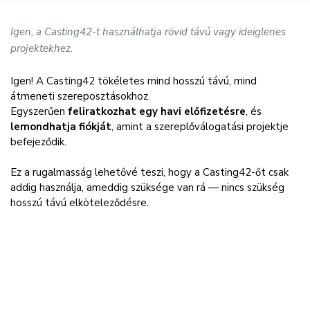
Igen, a Casting42-t használhatja rövid távú vagy ideiglenes
projektekhez.
Igen! A Casting42 tökéletes mind hosszú távú, mind
átmeneti szereposztásokhoz.
Egyszerűen
feliratkozhat egy havi előfizetésre
, és
lemondhatja fiókját
, amint a szereplőválogatási projektje
befejeződik.
Ez a rugalmasság lehetővé teszi, hogy a Casting42-őt csak
addig használja, ameddig szüksége van rá — nincs szükség
hosszú távú elköteleződésre.