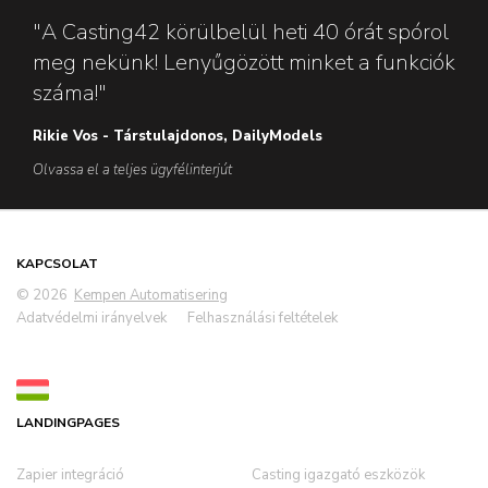
"A Casting42 körülbelül heti 40 órát spórol
meg nekünk! Lenyűgözött minket a funkciók
száma!"
Rikie Vos - Társtulajdonos, DailyModels
Olvassa el a teljes ügyfélinterjút
KAPCSOLAT
© 2026
Kempen Automatisering
Adatvédelmi irányelvek
Felhasználási feltételek
LANDINGPAGES
Zapier integráció
Casting igazgató eszközök