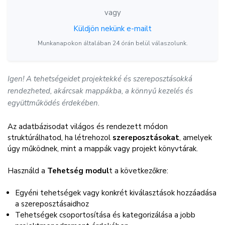
vagy
Küldjön nekünk e-mailt
Munkanapokon általában 24 órán belül válaszolunk.
Igen! A tehetségeidet projektekké és szereposztásokká
rendezheted, akárcsak mappákba, a könnyű kezelés és
együttműködés érdekében.
Az adatbázisodat világos és rendezett módon
struktúrálhatod, ha létrehozol
szereposztásokat
, amelyek
úgy működnek, mint a mappák vagy projekt könyvtárak.
Használd a
Tehetség modul
t a következőkre:
Egyéni tehetségek vagy konkrét kiválasztások hozzáadása
a szereposztásaidhoz
Tehetségek csoportosítása és kategorizálása a jobb