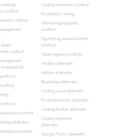
zövetség
Casting adatbázis szoftver
s szoftver
Produkciós casting
-kezelő szoftver
Online meghallgatás
management
szoftver
m
Ügynökség menedzsment
talent
szoftver
ent szoftver
Talent agency szoftver
management
Airtable alternatív
r megoldások
Jotform alternatív
 platform
Backstage alternatív
szoftver
Casting crane alternatív
sting
Production.tools alternatív
 rendszer
Casting frontier alternatív
adatbázis szoftver
Casting networks
asting adatbázis
alternatív
 adatbázis keresés
Google Forms alternatív