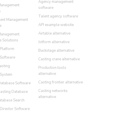
Agency management
Management
software
m
Talent agency software
lent Management
API example website
e
Airtable alternative
Management
e Solutions
Jotform alternative
 Platform
Backstage alternative
 Software
Casting crane alternative
asting
Production.tools
alternative
 System
Casting frontier alternative
Database Software
Casting networks
Casting Database
alternative
atabase Search
Director Software