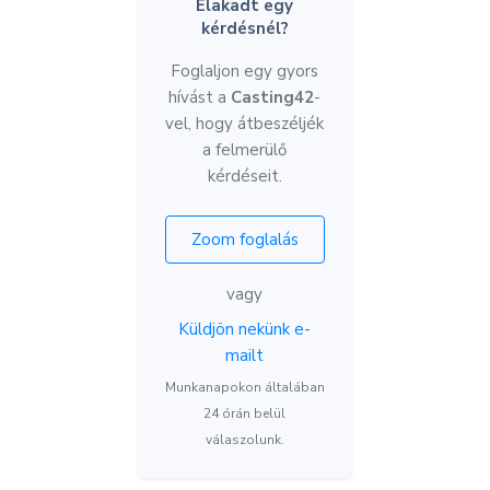
Elakadt egy
kérdésnél?
Foglaljon egy gyors
hívást a
Casting42
-
vel, hogy átbeszéljék
a felmerülő
kérdéseit.
Zoom foglalás
vagy
Küldjön nekünk e-
mailt
Munkanapokon általában
24 órán belül
válaszolunk.