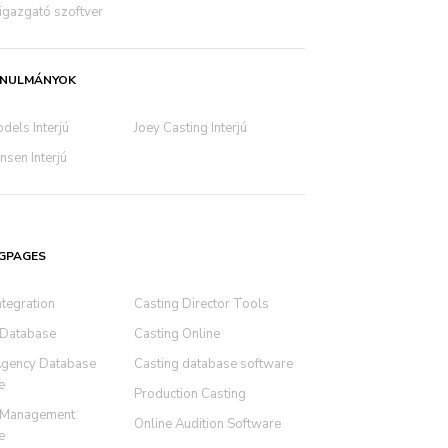
igazgató szoftver
ANULMÁNYOK
dels Interjú
Joey Casting Interjú
sen Interjú
GPAGES
ntegration
Casting Director Tools
 Database
Casting Online
Agency Database
Casting database software
e
Production Casting
 Management
Online Audition Software
e