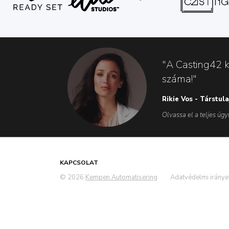
"A Casting42 k
száma!"
Rikie Vos - Társtul
Olvassa el a teljes ügyf
KAPCSOLAT
© 2026
Kempen Automatisering
Adatvédelmi iránye