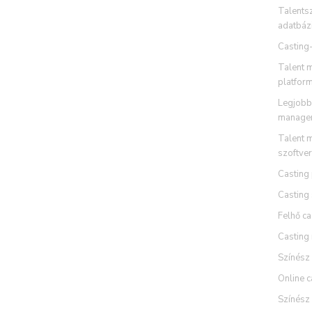
Talents
adatbázi
Casting
Talent 
platfor
Legjobb 
managem
Talent 
szoftve
Casting
Casting 
Felhő ca
Casting
Színész 
Online c
Színész