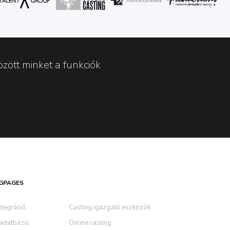
zött minket a funkciók
GPAGES
ntegráció
Casting igazgató eszközök
 adatbázis
Online casting