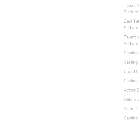
Talent 
Platfor
Best Ta
Softwar
Talent 
Softwar
Casting
Casting
Cloud C
Casting
Actors 
Online 
Actor D
Casting 