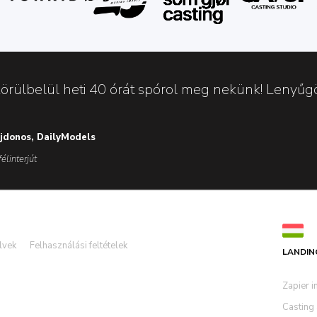
örülbelül heti 40 órát spórol meg nekünk! Lenyűgö
ajdonos, DailyModels
élinterjút
lvek
Felhasználási feltételek
LANDIN
Zapier i
Casting