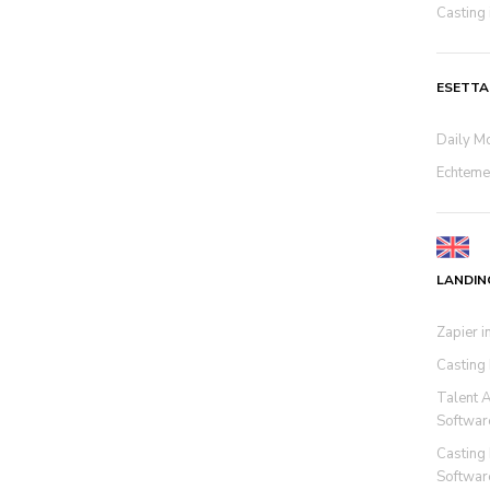
Casting 
ESETT
Daily Mo
Echtemen
LANDIN
Zapier i
Casting
Talent 
Softwar
Casting
Softwar