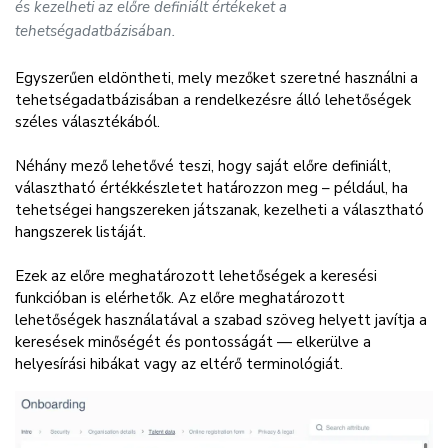
és kezelheti az előre definiált értékeket a
tehetségadatbázisában.
Egyszerűen eldöntheti, mely mezőket szeretné használni a
tehetségadatbázisában a rendelkezésre álló lehetőségek
széles választékából.
Néhány mező lehetővé teszi, hogy saját előre definiált,
választható értékkészletet határozzon meg – például, ha
tehetségei hangszereken játszanak, kezelheti a választható
hangszerek listáját.
Ezek az előre meghatározott lehetőségek a keresési
funkcióban is elérhetők. Az előre meghatározott
lehetőségek használatával a szabad szöveg helyett javítja a
keresések minőségét és pontosságát — elkerülve a
helyesírási hibákat vagy az eltérő terminológiát.