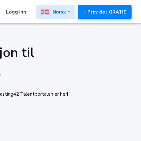
Logg inn
Prøv det GRATIS
Norsk
jon til
l
 Casting42 Talentportalen er her!