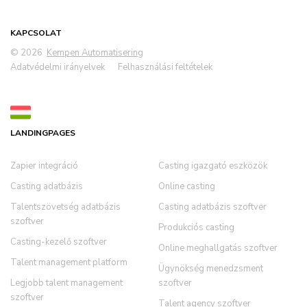
KAPCSOLAT
© 2026
Kempen Automatisering
Adatvédelmi irányelvek
Felhasználási feltételek
LANDINGPAGES
Zapier integráció
Casting igazgató eszközök
Casting adatbázis
Online casting
Talentszövetség adatbázis
Casting adatbázis szoftver
szoftver
Produkciós casting
Casting-kezelő szoftver
Online meghallgatás szoftver
Talent management platform
Ügynökség menedzsment
Legjobb talent management
szoftver
szoftver
Talent agency szoftver