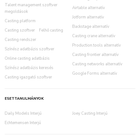
Talent management szoftver
Airtable alternatív
megoldások
Jotform alternatív
Casting platform
Backstage alternatív
Casting szoftver
Felhő casting
Casting crane alternatív
Casting rendszer
Production.tools alternatív
Színész adatbázis szoftver
Casting frontier alternatív
Online casting adatbázis
Casting networks alternatív
Színész adatbázis keresés
Google Forms alternatív
Casting igazgató szoftver
ESETTANULMÁNYOK
Daily Models Interjú
Joey Casting Interjú
Echtemensen Interjú