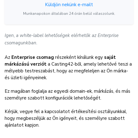
Küldjön nekünk e-mailt
Munkanapokon általában 24 órán belül válaszolunk.
Igen, a white-label lehetőségek elérhetők az Enterprise
csomagunkban.
Az
Enterprise csomag
részeként kínálunk egy
saját
márkázású verziót
a Casting42-ből, amely lehetővé teszi a
mélyebb testreszabást, hogy az megfeleljen az Ön márka-
és üzleti igényeinek.
Ez magában foglalja az egyedi domain-ek, márkázás, és más
személyre szabott konfigurációk lehetőségét.
Kérjük, vegye fel a kapcsolatot értékesítési osztályunkkal,
hogy megbeszéljük az Ön igényeit, és személyre szabott
ajánlatot kapjon.