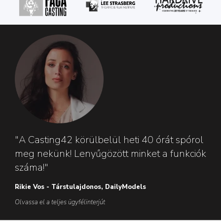
"A Casting42 körülbelül heti 40 órát spórol
meg nekünk! Lenyűgözött minket a funkciók
száma!"
Rikie Vos - Társtulajdonos, DailyModels
Olvassa el a teljes ügyfélinterjút