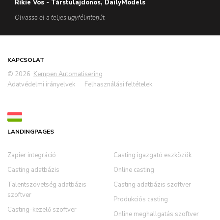
Rikie Vos - Társtulajdonos, DailyModels
Olvassa el a teljes ügyfélinterjút
KAPCSOLAT
© 2026
Kempen Automatisering
Adatvédelmi irányelvek
Felhasználási feltételek
LANDINGPAGES
Zapier integráció
Casting igazgató eszközök
Casting adatbázis
Online casting
Talentszövetség adatbázis
Casting adatbázis szoftver
szoftver
Produkciós casting
Casting-kezelő szoftver
Online meghallgatás szoftver