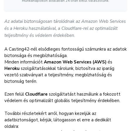
Munkanapokon általában 24 órán belül válaszolunk.
Az adatai biztonságosan tárolódnak az Amazon Web Services
és a Heroku használatával, a Cloudflare-rel az optimalizált
teljesítmény és védelem érdekében.
A Casting42-nél elsődleges fontosságú számunkra az adatok
biztonsága és megbízhatósága.
Minden információt
Amazon Web Services (AWS)
és
Heroku
szolgáltatásokkal tárolunk, biztosítva az iparág
vezető szabványait a teljesítmény, megbízhatóság és
biztonság terén.
Ezen felül
Cloudflare
szolgáltatást használunk a fokozott
védelem és optimalizált globális teljesítmény érdekében.
További részletekért arról, hogyan kezeljük az
adatbiztonságot, kérjük, látogasson el erre a dedikált
oldalra: