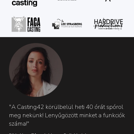
"A Casting42 körülbelül heti 40 órát spórol
meg nekünk! Lenyűgözött minket a funkciók
száma!"