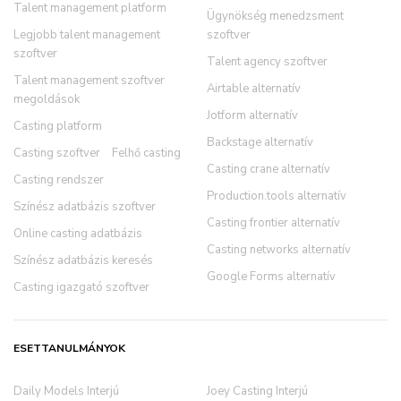
Talent management platform
Ügynökség menedzsment
Legjobb talent management
szoftver
szoftver
Talent agency szoftver
Talent management szoftver
Airtable alternatív
megoldások
Jotform alternatív
Casting platform
Backstage alternatív
Casting szoftver
Felhő casting
Casting crane alternatív
Casting rendszer
Production.tools alternatív
Színész adatbázis szoftver
Casting frontier alternatív
Online casting adatbázis
Casting networks alternatív
Színész adatbázis keresés
Google Forms alternatív
Casting igazgató szoftver
ESETTANULMÁNYOK
Daily Models Interjú
Joey Casting Interjú