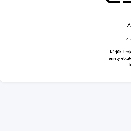
A
A k
Kérjük, lép
amely elkül
k