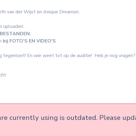
dith van der Wijst en Anique Dreamon.
m uploaden:
j BESTANDEN.
en
bij FOTO'S EN VIDEO'S
g tegemoet! En wie weet tot op de auditie! Heb je nog vragen? 
cht
re currently using is outdated. Please up