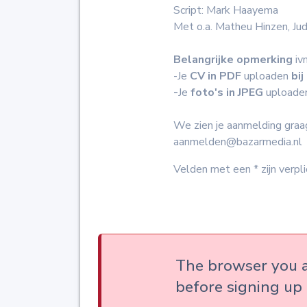
Script: Mark Haayema
Met o.a. Matheu Hinzen, Ju
Belangrijke opmerking
iv
-Je
CV in PDF
uploaden
bi
-
Je
foto's in JPEG
upload
We zien je aanmelding graa
aanmelden@bazarmedia.nl
Velden met een * zijn verpli
The browser you a
before signing up